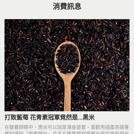
消費訊息
打敗藍莓 花青素冠軍竟然是…黑米
在營養師眼中，黑米可以說是渾身是寶。喜歡用插畫表達專
業知識的「營養麵包」呂孟凡營養師發現黑米是這幾年很夯