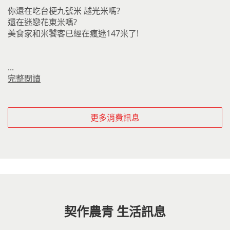
你還在吃台梗九號米 越光米嗎?
還在迷戀花東米嗎?
美食家和米饕客已經在瘋迷147米了!
...
完整閱讀
更多消費訊息
契作農青 生活訊息